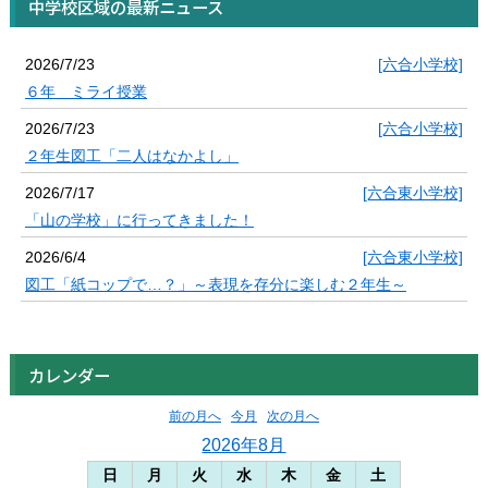
中学校区域の最新ニュース
2026/7/23
[六合小学校]
６年 ミライ授業
2026/7/23
[六合小学校]
２年生図工「二人はなかよし」
2026/7/17
[六合東小学校]
「山の学校」に行ってきました！
2026/6/4
[六合東小学校]
図工「紙コップで…？」～表現を存分に楽しむ２年生～
カレンダー
前の月へ
今月
次の月へ
2026年8月
日
月
火
水
木
金
土