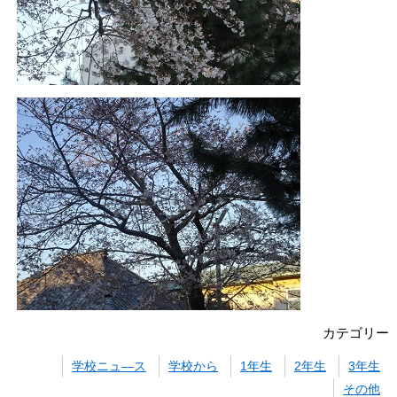
カテゴリー
学校ニュ―ス
学校から
1年生
2年生
3年生
その他