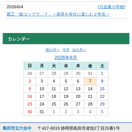
2026/6/4
[六合東小学校]
図工「紙コップで…？」～表現を存分に楽しむ２年生～
カレンダー
前の月へ
今月
次の月へ
2026年8月
日
月
火
水
木
金
土
26
27
28
29
30
31
1
2
3
4
5
6
7
8
9
10
11
12
13
14
15
16
17
18
19
20
21
22
23
24
25
26
27
28
29
30
31
1
2
3
4
5
島田市立六合中
〒427-0019 静岡県島田市道悦2丁目25番1号