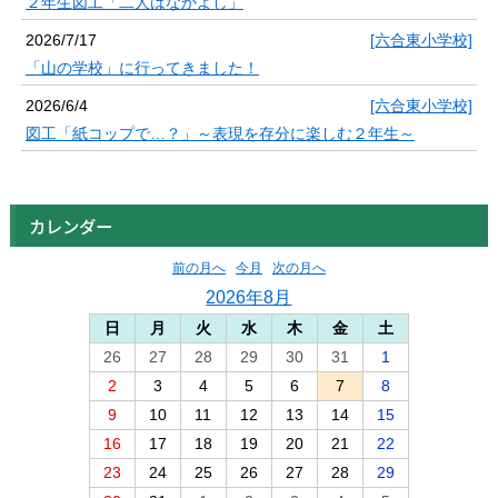
２年生図工「二人はなかよし」
2026/7/17
[六合東小学校]
「山の学校」に行ってきました！
2026/6/4
[六合東小学校]
図工「紙コップで…？」～表現を存分に楽しむ２年生～
カレンダー
前の月へ
今月
次の月へ
2026年8月
日
月
火
水
木
金
土
26
27
28
29
30
31
1
2
3
4
5
6
7
8
9
10
11
12
13
14
15
16
17
18
19
20
21
22
23
24
25
26
27
28
29