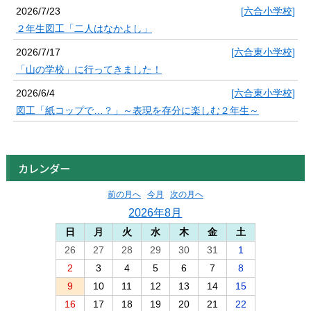
2026/7/23
[六合小学校]
２年生図工「二人はなかよし」
2026/7/17
[六合東小学校]
「山の学校」に行ってきました！
2026/6/4
[六合東小学校]
図工「紙コップで…？」～表現を存分に楽しむ２年生～
カレンダー
前の月へ
今月
次の月へ
2026年8月
日
月
火
水
木
金
土
26
27
28
29
30
31
1
2
3
4
5
6
7
8
9
10
11
12
13
14
15
16
17
18
19
20
21
22