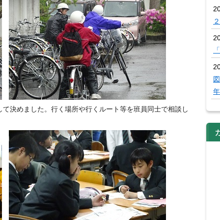
2
２
2
「
20
図
年
て決めました。行く場所や行くルート等を班員同士で相談し