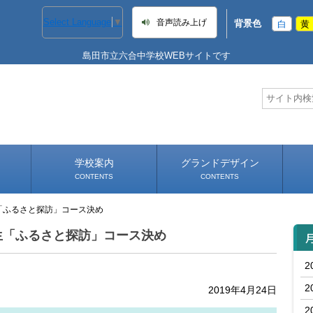
Select Language
▼
音声読み上げ
背景色
白
黄
島田市立六合中学校WEBサイトです
学校案内
グランドデザイン
CONTENTS
CONTENTS
「ふるさと探訪」コース決め
学校長あいさつ
学校へのアクセス
年間
生「ふるさと探訪」コース決め
2
2
2019年4月24日
2