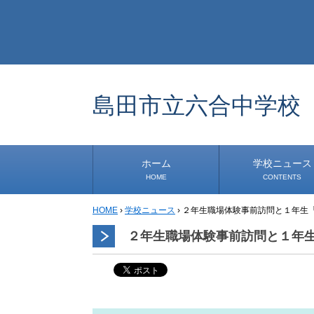
島田市立六合中学校
ホーム
学校ニュース
HOME
CONTENTS
HOME
›
学校ニュース
›
２年生職場体験事前訪問と１年生
学校から
安心・安全
1年生
2年生
3年生
事務・保健室から
児童会・部活から
研修
小中連携事業
その他
道徳教育推進事業
生徒発信コーナー
２年生職場体験事前訪問と１年