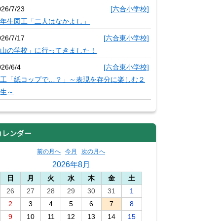
026/7/23
[六合小学校]
年生図工「二人はなかよし」
026/7/17
[六合東小学校]
山の学校」に行ってきました！
26/6/4
[六合東小学校]
工「紙コップで…？」～表現を存分に楽しむ２
生～
カレンダー
前の月へ
今月
次の月へ
2026年8月
日
月
火
水
木
金
土
26
27
28
29
30
31
1
2
3
4
5
6
7
8
9
10
11
12
13
14
15