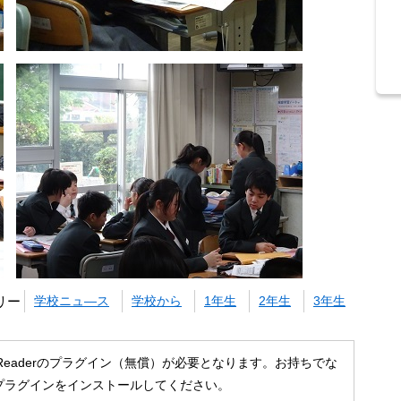
リー
学校ニュ―ス
学校から
1年生
2年生
3年生
 Readerのプラグイン（無償）が必要となります。お持ちでな
プラグインをインストールしてください。