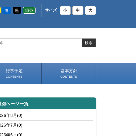
青
黒
緑茶
サイズ
小
中
大
行事予定
基本方針
CONTENTS
CONTENTS
スケジュール（PDF）
いじめ防止基本方針
部活動基本方針（PDF）
学校生活の約束（PDF）
（PDF）
月別ページ一覧
026年8月(0)
026年7月(0)
026年6月(0)