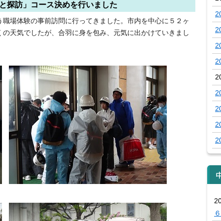
と探訪」コース決めを行いました
2
職場体験の事前訪問に行ってきました。市内を中心に５２ヶ
2
くの天気でしたが、合羽に身を包み、元気に出かけていきまし
2
。
2
2
2
2
2
2
2
６