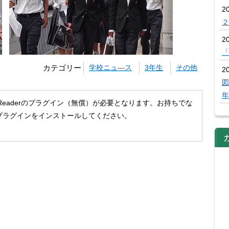
2
２
2
「
カテゴリー
学校ニュ―ス
3年生
その他
20
図
年
 Readerのプラグイン（無償）が必要となります。お持ちでな
プラグインをインストールしてください。