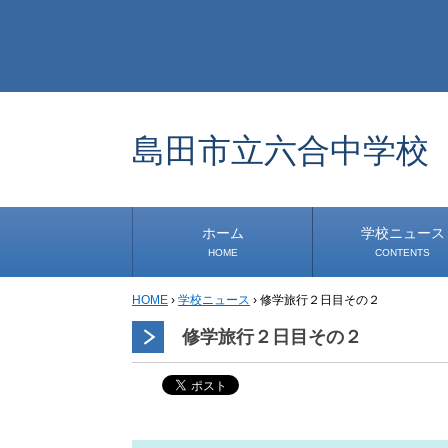
島田市立六合中学校
ホーム
学校ニュース
HOME
CONTENTS
HOME
›
学校ニュース
›
修学旅行２日目その２
学校から
安心・安全
1年生
2年生
3年生
事務・保健室から
児童会・部活から
研修
小中連携事業
その他
道徳教育推進事業
生徒発信コーナー
修学旅行２日目その２