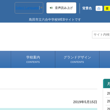
Select Language
▼
音声読み上げ
背景色
白
黄
島田市立六合中学校WEBサイトです
学校案内
グランドデザイン
CONTENTS
CONTENTS
学校長あいさつ
学校へのアクセス
年間
2
2
2019年5月15日
2