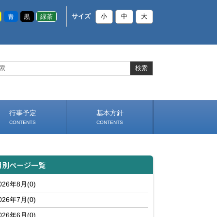
青
黒
緑茶
サイズ
小
中
大
行事予定
基本方針
CONTENTS
CONTENTS
スケジュール（PDF）
いじめ防止基本方針
部活動基本方針（PDF）
学校生活の約束（PDF）
（PDF）
月別ページ一覧
026年8月(0)
026年7月(0)
026年6月(0)