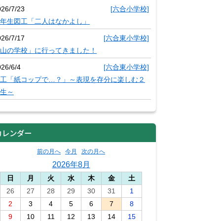
026/7/23
[六合小学校]
年生図工「二人はなかよし」
026/7/17
[六合東小学校]
山の学校」に行ってきました！
26/6/4
[六合東小学校]
工「紙コップで…？」～表現を存分に楽しむ２
生～
カレンダー
前の月へ
今月
次の月へ
2026年8月
日
月
火
水
木
金
土
26
27
28
29
30
31
1
2
3
4
5
6
7
8
9
10
11
12
13
14
15