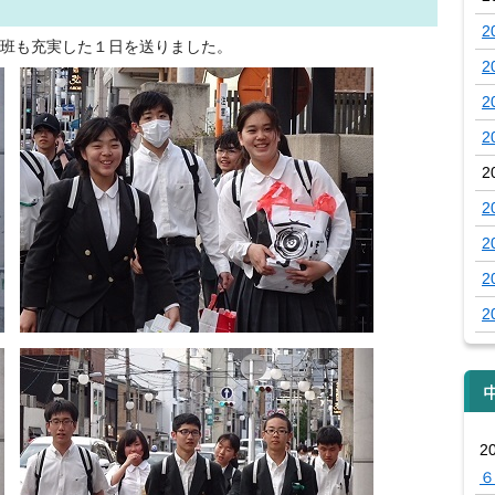
2
班も充実した１日を送りました。
2
2
2
2
2
2
2
2
2
６