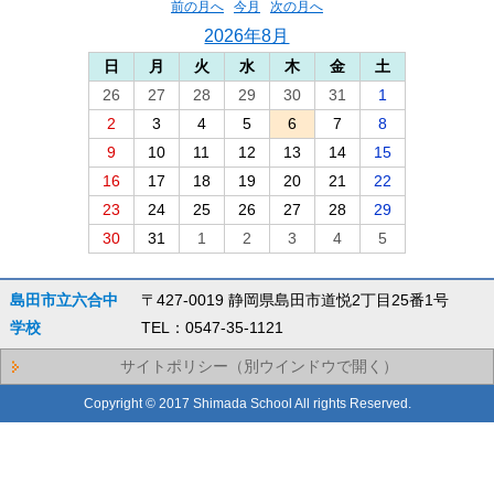
前の月へ
今月
次の月へ
2026年8月
日
月
火
水
木
金
土
26
27
28
29
30
31
1
2
3
4
5
6
7
8
9
10
11
12
13
14
15
16
17
18
19
20
21
22
23
24
25
26
27
28
29
30
31
1
2
3
4
5
島田市立六合中
〒427-0019 静岡県島田市道悦2丁目25番1号
学校
TEL：0547-35-1121
サイトポリシー（別ウインドウで開く）
Copyright © 2017 Shimada School All rights Reserved.