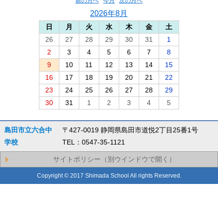
前の月へ
今月
次の月へ
2026年8月
日
月
火
水
木
金
土
26
27
28
29
30
31
1
2
3
4
5
6
7
8
9
10
11
12
13
14
15
16
17
18
19
20
21
22
23
24
25
26
27
28
29
30
31
1
2
3
4
5
島田市立六合中
〒427-0019 静岡県島田市道悦2丁目25番1号
学校
TEL：0547-35-1121
サイトポリシー（別ウインドウで開く）
Copyright © 2017 Shimada School All rights Reserved.