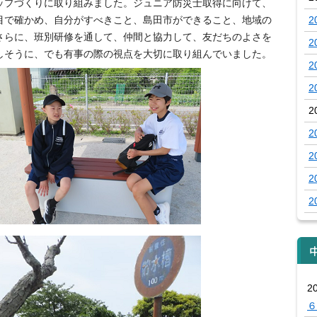
ップづくりに取り組みました。ジュニア防災士取得に向けて、
目で確かめ、自分がすべきこと、島田市ができること、地域の
2
さらに、班別研修を通して、仲間と協力して、友だちのよさを
2
しそうに、でも有事の際の視点を大切に取り組んでいました。
2
2
2
2
2
2
2
2
６