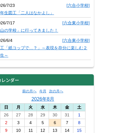
026/7/23
[六合小学校]
年生図工「二人はなかよし」
026/7/17
[六合東小学校]
山の学校」に行ってきました！
26/6/4
[六合東小学校]
工「紙コップで…？」～表現を存分に楽しむ２
生～
カレンダー
前の月へ
今月
次の月へ
2026年8月
日
月
火
水
木
金
土
26
27
28
29
30
31
1
2
3
4
5
6
7
8
9
10
11
12
13
14
15