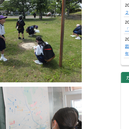
2
２
2
「
20
図
年