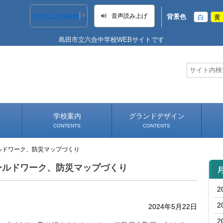
Select Language
▼
音声読み上げ
背景色
白
黄
島田市立六合中学校WEBサイトです
学校案内
グランドデザイン
CONTENTS
CONTENTS
ルドワーク、防災マップづくり
学校長あいさつ
学校へのアクセス
年間
ールドワーク、防災マップづくり
2
2
2024年5月22日
2