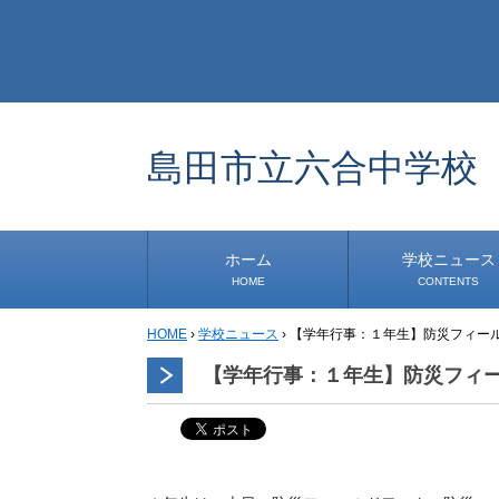
島田市立六合中学校
ホーム
学校ニュース
HOME
CONTENTS
HOME
›
学校ニュース
›
【学年行事：１年生】防災フィー
学校から
安心・安全
1年生
2年生
3年生
事務・保健室から
児童会・部活から
研修
小中連携事業
その他
道徳教育推進事業
生徒発信コーナー
【学年行事：１年生】防災フィ