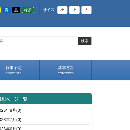
青
黒
緑茶
サイズ
小
中
大
行事予定
基本方針
CONTENTS
CONTENTS
スケジュール（PDF）
いじめ防止基本方針
部活動基本方針（PDF）
学校生活の約束（PDF）
（PDF）
月別ページ一覧
026年8月(0)
026年7月(0)
026年6月(0)