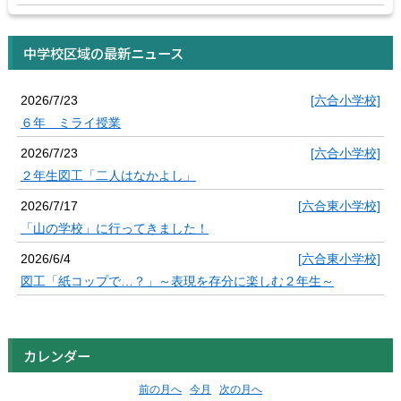
中学校区域の最新ニュース
2026/7/23
[六合小学校]
６年 ミライ授業
2026/7/23
[六合小学校]
２年生図工「二人はなかよし」
2026/7/17
[六合東小学校]
「山の学校」に行ってきました！
2026/6/4
[六合東小学校]
図工「紙コップで…？」～表現を存分に楽しむ２年生～
カレンダー
前の月へ
今月
次の月へ