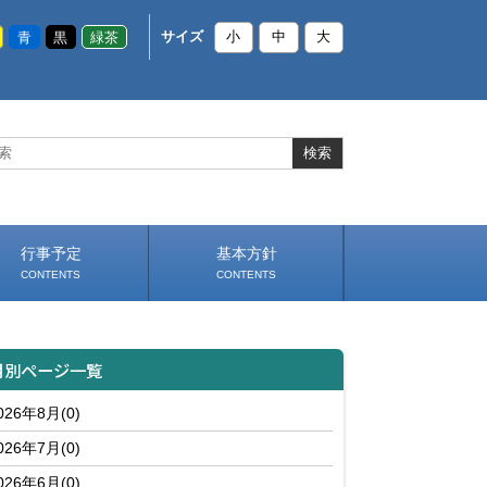
青
黒
緑茶
サイズ
小
中
大
行事予定
基本方針
CONTENTS
CONTENTS
スケジュール（PDF）
いじめ防止基本方針
部活動基本方針（PDF）
学校生活の約束（PDF）
（PDF）
月別ページ一覧
026年8月(0)
026年7月(0)
026年6月(0)