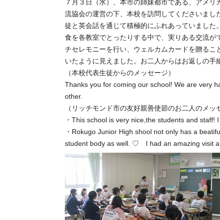
７月３日（水）、本市の姉妹都市である、アメリ
流協会の運営の下、本校を訪問してくださいまし
徒と英会話を通じて積極的にふれあっていました
食を各教室でとったりする中で、実りある交流が
チセレモニーを行い、ウェルカムカードを贈るこ
いたように見えました。お二人からはお返しの手
（本校代表生徒からのメッセージ）
Thanks you for coming our school! We are very ha
other.
（リッチモンド市の友好親善使節のお二人のメッ
・This school is very nice,the students and staff! I
・Rokugo Junior High shool not only has a beatifu
student body as well. ♡ I had an amazing visit 