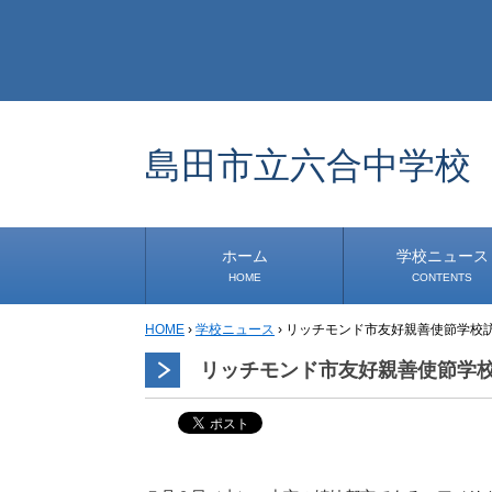
島田市立六合中学校
ホーム
学校ニュース
HOME
CONTENTS
HOME
›
学校ニュース
›
リッチモンド市友好親善使節学校
学校から
安心・安全
1年生
2年生
3年生
事務・保健室から
児童会・部活から
研修
小中連携事業
その他
道徳教育推進事業
生徒発信コーナー
リッチモンド市友好親善使節学