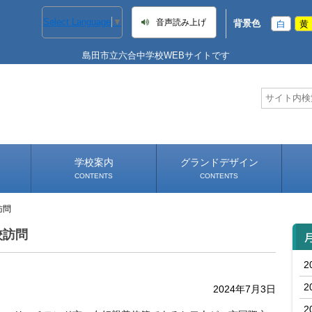
Select Language
▼
音声読み上げ
背景色
白
黄
島田市立六合中学校WEBサイトです
学校案内
グランドデザイン
CONTENTS
CONTENTS
訪問
学校長あいさつ
学校へのアクセス
年間
校訪問
2
2
2024年7月3日
2