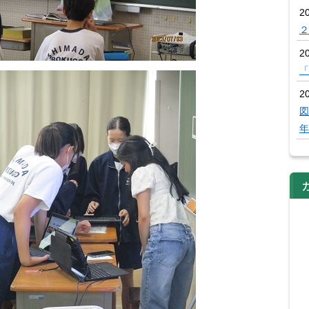
2
２
2
「
20
図
年