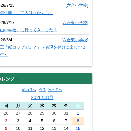
026/7/23
[六合小学校]
年生図工「二人はなかよし」
026/7/17
[六合東小学校]
山の学校」に行ってきました！
26/6/4
[六合東小学校]
工「紙コップで…？」～表現を存分に楽しむ２
生～
カレンダー
前の月へ
今月
次の月へ
2026年8月
日
月
火
水
木
金
土
26
27
28
29
30
31
1
2
3
4
5
6
7
8
9
10
11
12
13
14
15