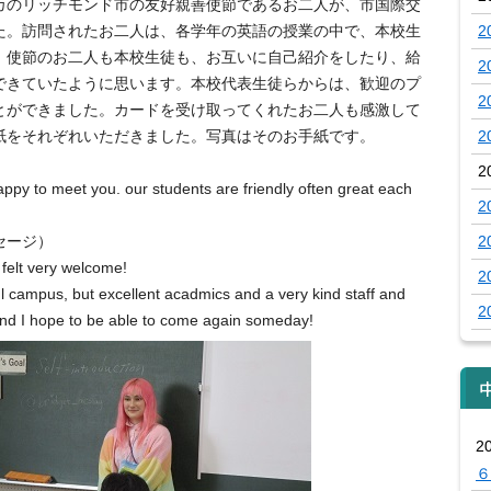
カのリッチモンド市の友好親善使節であるお二人が、市国際交
た。訪問されたお二人は、各学年の英語の授業の中で、本校生
2
。使節のお二人も本校生徒も、お互いに自己紹介をしたり、給
2
できていたように思います。本校代表生徒らからは、歓迎のプ
2
とができました。カードを受け取ってくれたお二人も感激して
紙をそれぞれいただきました。写真はそのお手紙です。
2
2
ppy to meet you. our students are friendly often great each
2
セージ）
2
 felt very welcome!
2
l campus, but excellent acadmics and a very kind staff and
2
and I hope to be able to come again someday!
2
６