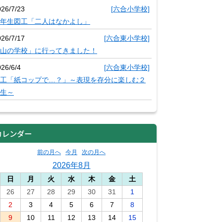
026/7/23
[六合小学校]
年生図工「二人はなかよし」
026/7/17
[六合東小学校]
山の学校」に行ってきました！
26/6/4
[六合東小学校]
工「紙コップで…？」～表現を存分に楽しむ２
生～
カレンダー
前の月へ
今月
次の月へ
2026年8月
日
月
火
水
木
金
土
26
27
28
29
30
31
1
2
3
4
5
6
7
8
9
10
11
12
13
14
15