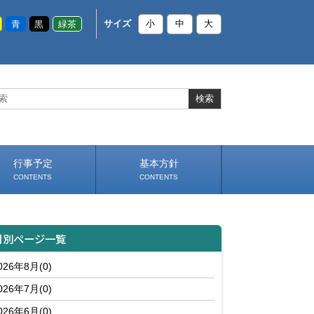
青
黒
緑茶
サイズ
小
中
大
行事予定
基本方針
CONTENTS
CONTENTS
スケジュール（PDF）
いじめ防止基本方針
部活動基本方針（PDF）
学校生活の約束（PDF）
（PDF）
月別ページ一覧
026年8月(0)
026年7月(0)
026年6月(0)