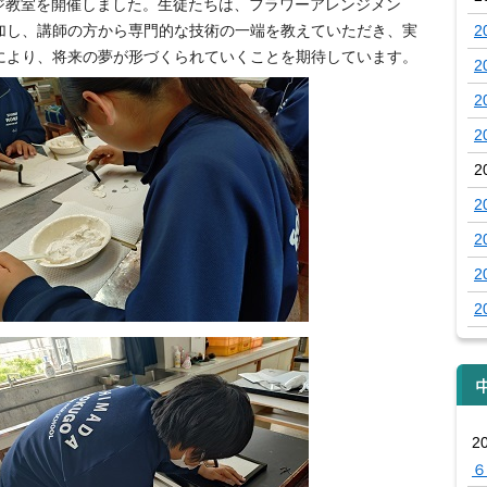
ンジ教室を開催しました。生徒たちは、フラワーアレンジメン
加し、講師の方から専門的な技術の一端を教えていただき、実
2
により、将来の夢が形づくられていくことを期待しています。
2
2
2
2
2
2
2
2
2
６