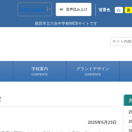
Select Language
▼
音声読み上げ
背景色
白
黄
島田市立六合中学校WEBサイトです
学校案内
グランドデザイン
CONTENTS
CONTENTS
学校長あいさつ
学校へのアクセス
年間
室
2
2
2025年5月23日
2