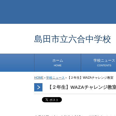
島田市立六合中学校
ホーム
学校ニュース
HOME
CONTENTS
HOME
›
学校ニュース
›
【２年生】WAZAチャレンジ教室
学校から
安心・安全
1年生
2年生
3年生
事務・保健室から
児童会・部活から
研修
小中連携事業
その他
道徳教育推進事業
生徒発信コーナー
【２年生】WAZAチャレンジ教