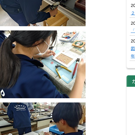
2
２
2
「
20
図
年