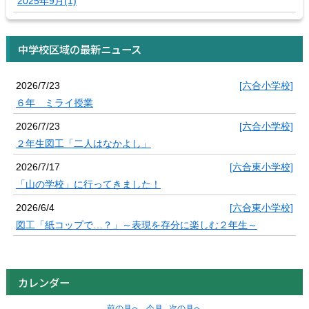
2025年9月(1)
中学校区域の最新ニュース
2026/7/23
[六合小学校]
６年 ミライ授業
2026/7/23
[六合小学校]
２年生図工「二人はなかよし」
2026/7/17
[六合東小学校]
「山の学校」に行ってきました！
2026/6/4
[六合東小学校]
図工「紙コップで…？」～表現を存分に楽しむ２年生～
カレンダー
前の月へ
今月
次の月へ