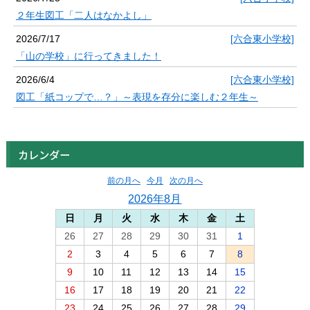
２年生図工「二人はなかよし」
2026/7/17
[六合東小学校]
「山の学校」に行ってきました！
2026/6/4
[六合東小学校]
図工「紙コップで…？」～表現を存分に楽しむ２年生～
カレンダー
前の月へ
今月
次の月へ
2026年8月
日
月
火
水
木
金
土
26
27
28
29
30
31
1
2
3
4
5
6
7
8
9
10
11
12
13
14
15
16
17
18
19
20
21
22
23
24
25
26
27
28
29