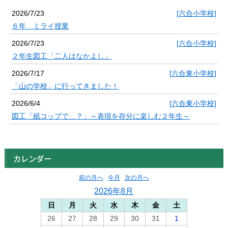
2026/7/23
[六合小学校]
６年 ミライ授業
2026/7/23
[六合小学校]
２年生図工「二人はなかよし」
2026/7/17
[六合東小学校]
「山の学校」に行ってきました！
2026/6/4
[六合東小学校]
図工「紙コップで…？」～表現を存分に楽しむ２年生～
カレンダー
前の月へ
今月
次の月へ
2026年8月
日
月
火
水
木
金
土
26
27
28
29
30
31
1