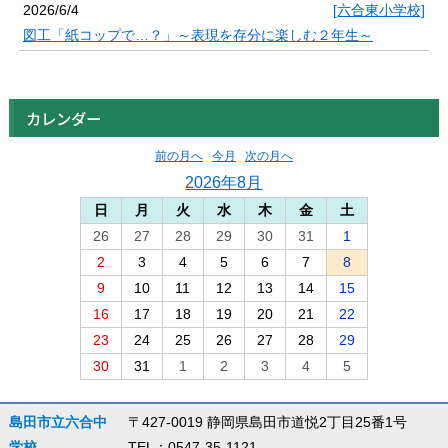
2026/6/4
[六合東小学校]
図工「紙コップで…？」～表現を存分に楽しむ２年生～
カレンダー
前の月へ
今月
次の月へ
2026年8月
日
月
火
水
木
金
土
26
27
28
29
30
31
1
2
3
4
5
6
7
8
9
10
11
12
13
14
15
16
17
18
19
20
21
22
23
24
25
26
27
28
29
30
31
1
2
3
4
5
島田市立六合中
〒427-0019 静岡県島田市道悦2丁目25番1号
学校
TEL：0547-35-1121