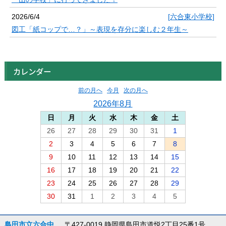
2026/6/4
[六合東小学校]
図工「紙コップで…？」～表現を存分に楽しむ２年生～
カレンダー
前の月へ
今月
次の月へ
2026年8月
日
月
火
水
木
金
土
26
27
28
29
30
31
1
2
3
4
5
6
7
8
9
10
11
12
13
14
15
16
17
18
19
20
21
22
23
24
25
26
27
28
29
30
31
1
2
3
4
5
島田市立六合中
〒427-0019 静岡県島田市道悦2丁目25番1号