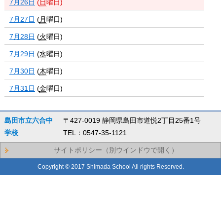
7月26日
(
日
曜日
)
7月27日
(
月
曜日
)
7月28日
(
火
曜日
)
7月29日
(
水
曜日
)
7月30日
(
木
曜日
)
7月31日
(
金
曜日
)
島田市立六合中
〒427-0019 静岡県島田市道悦2丁目25番1号
学校
TEL：0547-35-1121
サイトポリシー（別ウインドウで開く）
Copyright © 2017 Shimada School All rights Reserved.