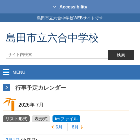
Accessibility
島田市立六合中学校WEBサイトです
島田市立六合中学校
MENU
行事予定カレンダー
2026年
7月
リスト形式
表形式
icsファイル
6月
8月
7月1日
(
水
曜日
)